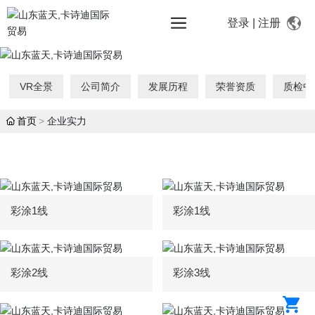
登录
|
注册
VR全景
公司简介
发展历程
荣誉资质
质检中
首页
企业实力
彩涂1线
彩涂1线
彩涂2线
彩涂3线